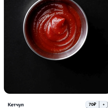
Кетчуп
70
₽
+